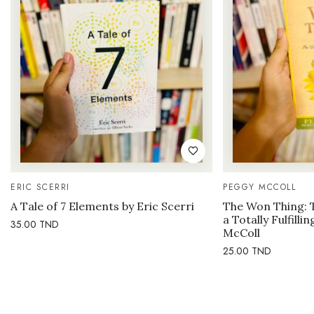
ERIC SCERRI
PEGGY MCCOLL
A Tale of 7 Elements by Eric Scerri
The Won Thing: 
a Totally Fulfilli
35.00
TND
McColl
25.00
TND