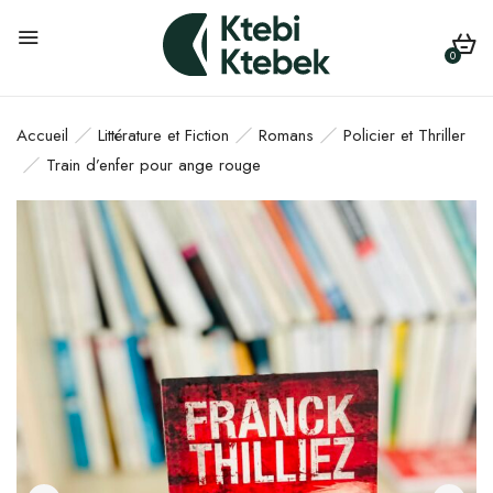
0
Accueil
Littérature et Fiction
Romans
Policier et Thriller
Train d’enfer pour ange rouge