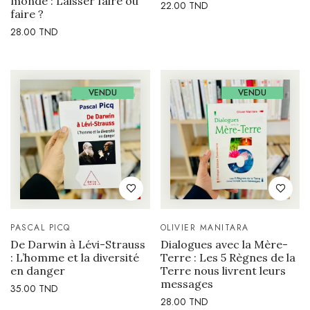
monde : Laisser faire ou
22.00
TND
faire ?
28.00
TND
VENDU
VENDU
PASCAL PICQ
OLIVIER MANITARA
De Darwin à Lévi-Strauss
Dialogues avec la Mère-
: L’homme et la diversité
Terre : Les 5 Règnes de la
en danger
Terre nous livrent leurs
messages
35.00
TND
28.00
TND