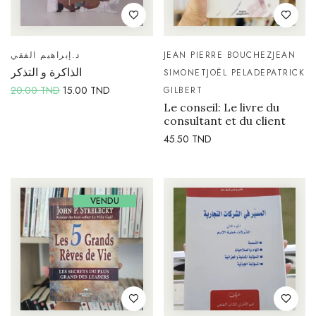
د.إبراهيم الفقي
JEAN PIERRE BOUCHEZ
JEAN
الذاكرة و التذكر
SIMONET
JOËL PELADE
PATRICK
20.00
TND
15.00
TND
GILBERT
Le conseil: Le livre du
consultant et du client
45.50
TND
VENDU