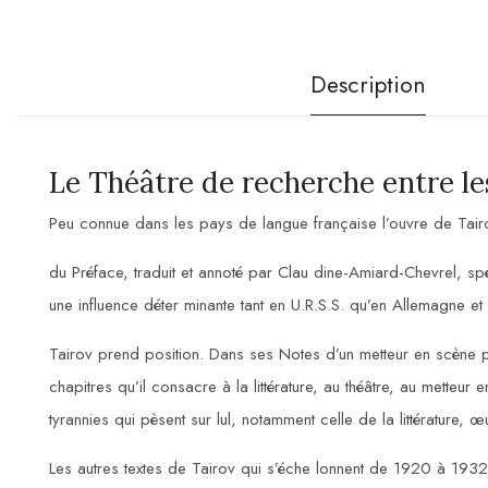
Description
Le Théâtre de recherche entre le
Peu connue dans les pays de langue française l’ouvre de Tairov 
du Préface, traduit et annoté par Clau dine-Amiard-Chevrel, spéc
une influence déter minante tant en U.R.S.S. qu’en Allemagne et
Tairov prend position. Dans ses Notes d’un metteur en scène po
chapitres qu’il consacre à la littérature, au théâtre, au metteur
tyrannies qui pèsent sur lul, notamment celle de la littérature,
Les autres textes de Tairov qui s’éche lonnent de 1920 à 1932 c