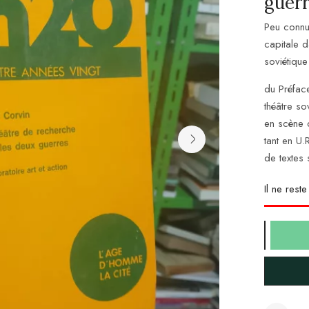
guerr
Peu connu
capitale d
soviétique
du Préface
théâtre so
en scène q
tant en U.
de textes
Il ne rest