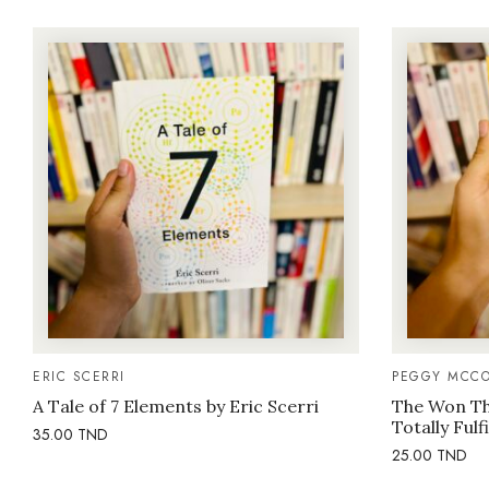
ERIC SCERRI
PEGGY MCCO
A Tale of 7 Elements by Eric Scerri
The Won Thi
Totally Fulf
35.00
TND
25.00
TND