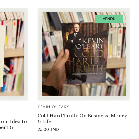
VENDU
KEVIN O'LEARY
Cold Hard Truth: On Business, Money
rom Idea to
& Life
bert G.
25.00
TND