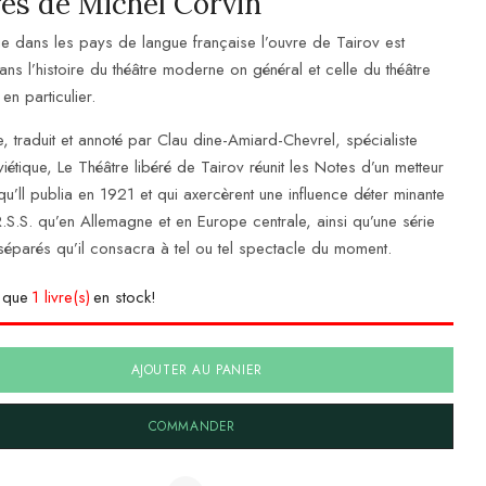
es de Michel Corvin
e dans les pays de langue française l’ouvre de Tairov est
ans l’histoire du théâtre moderne on général et celle du théâtre
 en particulier.
, traduit et annoté par Clau dine-Amiard-Chevrel, spécialiste
viétique, Le Théâtre libéré de Tairov réunit les Notes d’un metteur
u’ll publia en 1921 et qui axercèrent une influence déter minante
R.S.S. qu’en Allemagne et en Europe centrale, ainsi qu’une série
 séparés qu’il consacra à tel ou tel spectacle du moment.
e que
1 livre(s)
en stock!
AJOUTER AU PANIER
COMMANDER