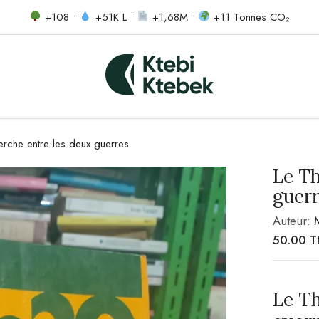
+108 •
+51K L •
+1,68M •
+11 Tonnes CO₂
erche entre les deux guerres
Le Th
guer
Auteur:
50.00
T
Le Th