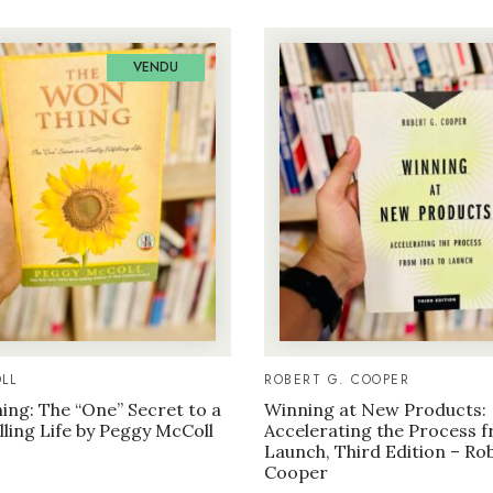
VENDU
LL
ROBERT G. COOPER
ng: The “One” Secret to a
Winning at New Products:
illing Life by Peggy McColl
Accelerating the Process f
Launch, Third Edition – Ro
Cooper