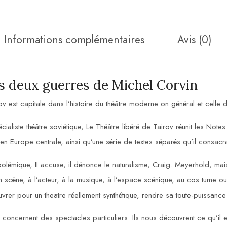
Informations complémentaires
Avis (0)
s deux guerres de Michel Corvin
est capitale dans l’histoire du théâtre moderne on général et celle du 
ialiste théâtre soviétique, Le Théâtre libéré de Tairov réunit les Note
 en Europe centrale, ainsi qu’une série de textes séparés qu’il consacr
lémique, II accuse, il dénonce le naturalisme, Craig. Meyerhold, mais 
 en scène, à l’acteur, à la musique, à l’espace scénique, au cos tume ou a
 œuvrer pour un theatre réellement synthétique, rendre sa toute-puissan
oncernent des spectacles particuliers. Ils nous découvrent ce qu’il ent