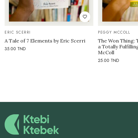
ERIC SCERRI
PEGGY MCCOLL
A Tale of 7 Elements by Eric Scerri
The Won Thing: 
a Totally Fulfilli
35.00
TND
McColl
25.00
TND