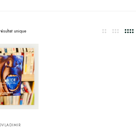
ésultat unique
O
VLADIMIR