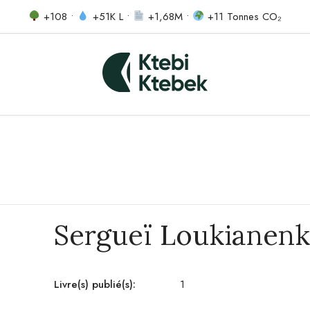
+108 •
+51K L •
+1,68M •
+11 Tonnes CO₂
Sergueï Loukianen
Livre(s) publié(s):
1