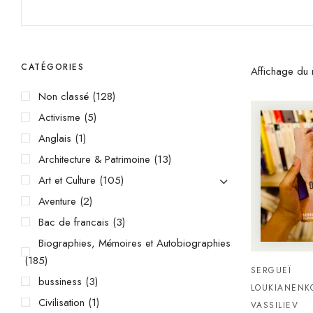
CATÉGORIES
Affichage du r
Non classé
(128)
Activisme
(5)
Anglais
(1)
Architecture & Patrimoine
(13)
Art et Culture
(105)
Aventure
(2)
Bac de francais
(3)
Biographies, Mémoires et Autobiographies
(185)
SERGUEÏ
bussiness
(3)
LOUKIANENK
Civilisation
(1)
VASSILIEV