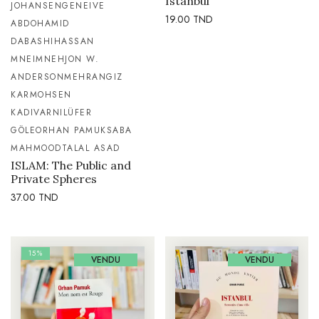
Istanbul
JOHANSEN
GENEIVE
19.00
TND
ABDO
HAMID
DABASHI
HASSAN
MNEIMNEH
JON W.
ANDERSON
MEHRANGIZ
KAR
MOHSEN
KADIVAR
NILÜFER
GÖLE
ORHAN PAMUK
SABA
MAHMOOD
TALAL ASAD
ISLAM: The Public and
Private Spheres
37.00
TND
15%
VENDU
VENDU