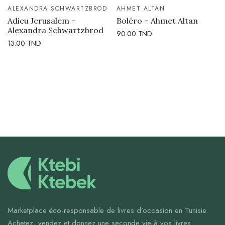
ALEXANDRA SCHWARTZBROD
AHMET ALTAN
Adieu Jerusalem –
Boléro – Ahmet Altan
Alexandra Schwartzbrod
90.00
TND
13.00
TND
Marketplace éco-responsable de livres d’occasion en Tunisie.
Achetez, vendez et donnez une seconde vie à vos livres.