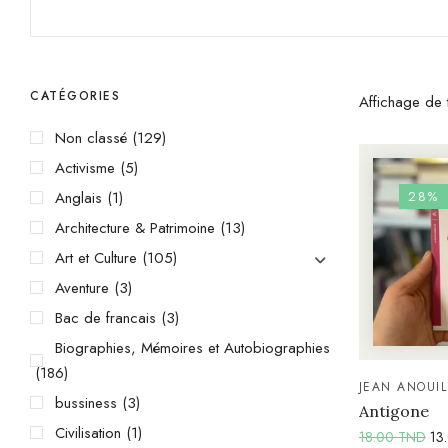
CATÉGORIES
Affichage de t
Non classé
(129)
Activisme
(5)
Anglais
(1)
28%
Architecture & Patrimoine
(13)
Art et Culture
(105)
Aventure
(3)
Bac de francais
(3)
Biographies, Mémoires et Autobiographies
(186)
JEAN ANOUI
bussiness
(3)
Antigone
Civilisation
(1)
18.00
TND
13