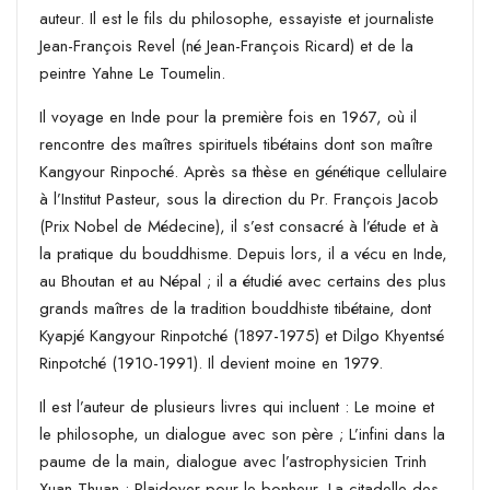
auteur. Il est le fils du philosophe, essayiste et journaliste
Jean-François Revel (né Jean-François Ricard) et de la
peintre Yahne Le Toumelin.
Il voyage en Inde pour la première fois en 1967, où il
rencontre des maîtres spirituels tibétains dont son maître
Kangyour Rinpoché. Après sa thèse en génétique cellulaire
à l’Institut Pasteur, sous la direction du Pr. François Jacob
(Prix Nobel de Médecine), il s’est consacré à l’étude et à
la pratique du bouddhisme. Depuis lors, il a vécu en Inde,
au Bhoutan et au Népal ; il a étudié avec certains des plus
grands maîtres de la tradition bouddhiste tibétaine, dont
Kyapjé Kangyour Rinpotché (1897-1975) et Dilgo Khyentsé
Rinpotché (1910-1991). Il devient moine en 1979.
Il est l’auteur de plusieurs livres qui incluent : Le moine et
le philosophe, un dialogue avec son père ; L’infini dans la
paume de la main, dialogue avec l’astrophysicien Trinh
Xuan Thuan ; Plaidoyer pour le bonheur, La citadelle des