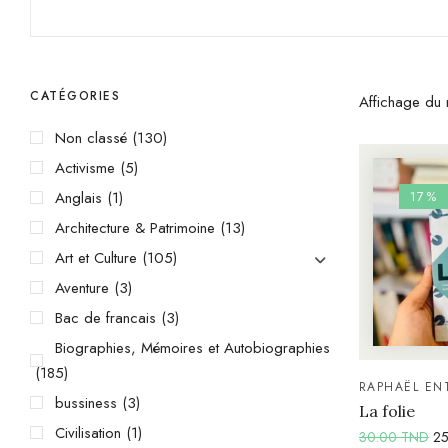
CATÉGORIES
Affichage du r
Non classé
(130)
Activisme
(5)
Anglais
(1)
17%
Architecture & Patrimoine
(13)
Art et Culture
(105)
Aventure
(3)
Bac de francais
(3)
Biographies, Mémoires et Autobiographies
(185)
RAPHAËL EN
bussiness
(3)
La folie
Civilisation
(1)
30.00
TND
2