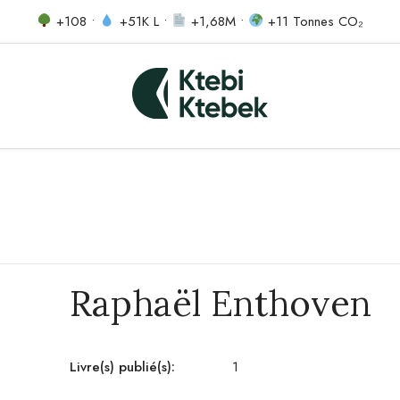
+108 •
+51K L •
+1,68M •
+11 Tonnes CO₂
Raphaël Enthoven
Livre(s) publié(s):
1