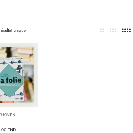
ésultat unique
THOVEN
5.00
TND