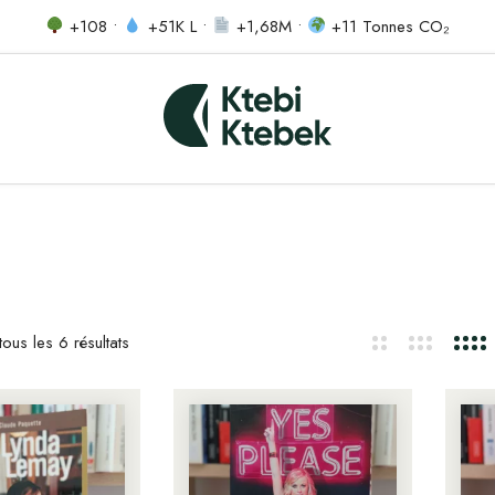
+108 •
+51K L •
+1,68M •
+11 Tonnes CO₂
ous les 6 résultats