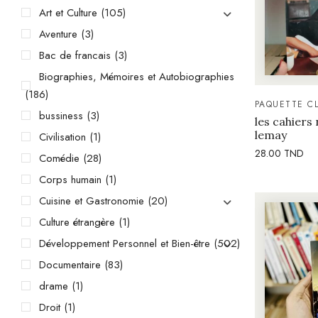
Art et Culture
(105)
Aventure
(3)
Bac de francais
(3)
Biographies, Mémoires et Autobiographies
(186)
PAQUETTE C
bussiness
(3)
les cahiers 
lemay
Civilisation
(1)
28.00
TND
Comédie
(28)
Corps humain
(1)
Cuisine et Gastronomie
(20)
Culture étrangère
(1)
Développement Personnel et Bien-être
(502)
Documentaire
(83)
drame
(1)
Droit
(1)