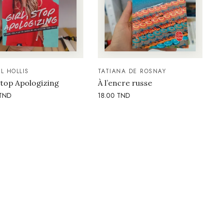
L HOLLIS
TATIANA DE ROSNAY
 Stop Apologizing
À l’encre russe
TND
18.00
TND