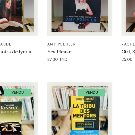
LAUDE
AMY POEHLER
RACHE
noirs de lynda
Yes Please
Girl,
27.00
TND
25.00
VENDU
VENDU