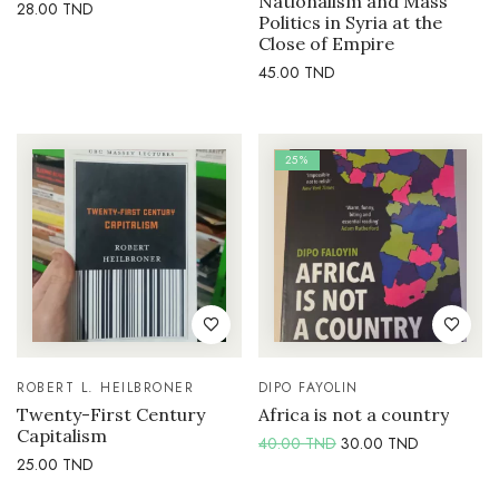
Nationalism and Mass
28.00
TND
Politics in Syria at the
Close of Empire
45.00
TND
25%
ROBERT L. HEILBRONER
DIPO FAYOLIN
Twenty-First Century
Africa is not a country
Capitalism
40.00
TND
30.00
TND
25.00
TND